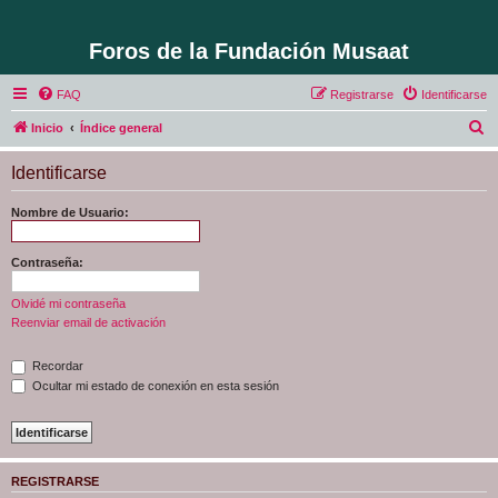
Foros de la Fundación Musaat
FAQ
Registrarse
Identificarse
B
Inicio
Índice general
u
Identificarse
s
c
Nombre de Usuario:
a
r
Contraseña:
Olvidé mi contraseña
Reenviar email de activación
Recordar
Ocultar mi estado de conexión en esta sesión
REGISTRARSE