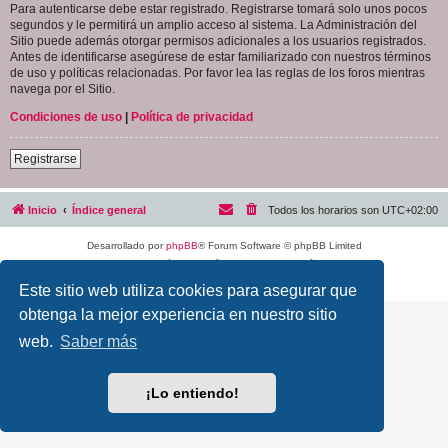
Para autenticarse debe estar registrado. Registrarse tomará solo unos pocos
segundos y le permitirá un amplio acceso al sistema. La Administración del
Sitio puede además otorgar permisos adicionales a los usuarios registrados.
Antes de identificarse asegúrese de estar familiarizado con nuestros términos
de uso y políticas relacionadas. Por favor lea las reglas de los foros mientras
navega por el Sitio.
Condiciones de uso
|
Política de privacidad
Registrarse
Inicio
Índice general
Todos los horarios son
UTC+02:00
Desarrollado por
phpBB
® Forum Software © phpBB Limited
Traducción al español por
phpBB España
Privacidad
|
Condiciones
Este sitio web utiliza cookies para asegurar que
obtenga la mejor experiencia en nuestro sitio
web.
Saber más
¡Lo entiendo!