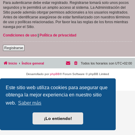
Para autenticarse debe estar registrado. Registrarse tomará solo unos pocos
segundos y le permitirá un amplio acceso al sistema. La Administración del
Sitio puede además otorgar permisos adicionales a los usuarios registrados.
Antes de identificarse asegúrese de estar familiarizado con nuestros términos
de uso y políticas relacionadas. Por favor lea las reglas de los foros mientras
navega por el Sitio.
Condiciones de uso
|
Política de privacidad
Registrarse
Inicio
Índice general
Todos los horarios son
UTC+02:00
Desarrollado por
phpBB
® Forum Software © phpBB Limited
Traducción al español por
phpBB España
Privacidad
|
Condiciones
Este sitio web utiliza cookies para asegurar que
obtenga la mejor experiencia en nuestro sitio
web.
Saber más
¡Lo entiendo!