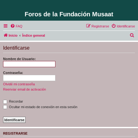
Foros de la Fundación Musaat
FAQ
Registrarse
Identificarse
B
Inicio
Índice general
u
Identificarse
s
c
Nombre de Usuario:
a
r
Contraseña:
Olvidé mi contraseña
Reenviar email de activación
Recordar
Ocultar mi estado de conexión en esta sesión
REGISTRARSE