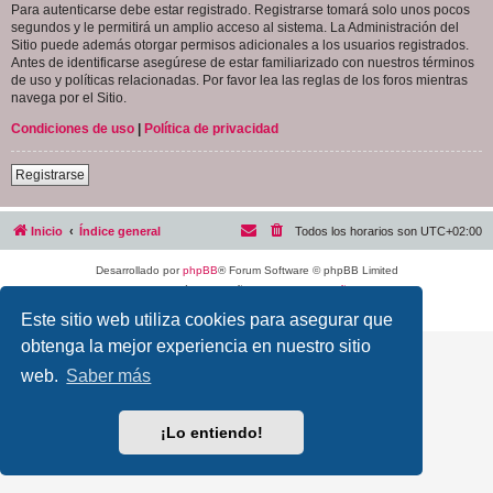
Para autenticarse debe estar registrado. Registrarse tomará solo unos pocos
segundos y le permitirá un amplio acceso al sistema. La Administración del
Sitio puede además otorgar permisos adicionales a los usuarios registrados.
Antes de identificarse asegúrese de estar familiarizado con nuestros términos
de uso y políticas relacionadas. Por favor lea las reglas de los foros mientras
navega por el Sitio.
Condiciones de uso
|
Política de privacidad
Registrarse
Inicio
Índice general
Todos los horarios son
UTC+02:00
Desarrollado por
phpBB
® Forum Software © phpBB Limited
Traducción al español por
phpBB España
Privacidad
|
Condiciones
Este sitio web utiliza cookies para asegurar que
obtenga la mejor experiencia en nuestro sitio
web.
Saber más
¡Lo entiendo!