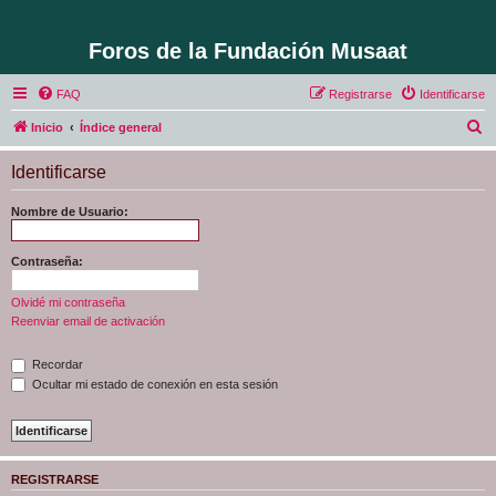
Foros de la Fundación Musaat
FAQ
Registrarse
Identificarse
B
Inicio
Índice general
u
Identificarse
s
c
Nombre de Usuario:
a
r
Contraseña:
Olvidé mi contraseña
Reenviar email de activación
Recordar
Ocultar mi estado de conexión en esta sesión
REGISTRARSE