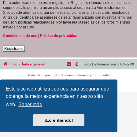
Para autenticarse debe estar registrado. Registrarse tomará solo unos pocos
segundos y le permitirá un amplio acceso al sistema. La Administración del
Sitio puede además otorgar permisos adicionales a los usuarios registrados.
Antes de identificarse asegúrese de estar familiarizado con nuestros términos
de uso y políticas relacionadas. Por favor lea las reglas de los foros mientras
navega por el Sitio.
Condiciones de uso
|
Política de privacidad
Registrarse
Inicio
Índice general
Todos los horarios son
UTC+02:00
Desarrollado por
phpBB
® Forum Software © phpBB Limited
Traducción al español por
phpBB España
Privacidad
|
Condiciones
Este sitio web utiliza cookies para asegurar que
obtenga la mejor experiencia en nuestro sitio
web.
Saber más
¡Lo entiendo!