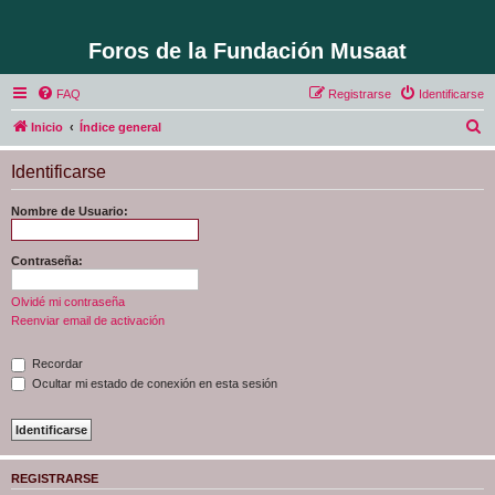
Foros de la Fundación Musaat
FAQ
Registrarse
Identificarse
B
Inicio
Índice general
u
Identificarse
s
c
Nombre de Usuario:
a
r
Contraseña:
Olvidé mi contraseña
Reenviar email de activación
Recordar
Ocultar mi estado de conexión en esta sesión
REGISTRARSE