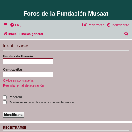
Foros de la Fundación Musaat
FAQ
Registrarse
Identificarse
B
Inicio
Índice general
u
Identificarse
s
c
Nombre de Usuario:
a
r
Contraseña:
Olvidé mi contraseña
Reenviar email de activación
Recordar
Ocultar mi estado de conexión en esta sesión
REGISTRARSE