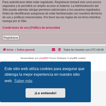
Para autenticarse debe estar registrado. Registrarse tomará solo unos pocos
segundos y le permitirá un amplio acceso al sistema. La Administración del
Sitio puede además otorgar permisos adicionales a los usuarios registrados.
Antes de identificarse asegúrese de estar familiarizado con nuestros términos
de uso y políticas relacionadas. Por favor lea las reglas de los foros mientras
navega por el Sitio.
Condiciones de uso
|
Política de privacidad
Registrarse
Inicio
Índice general
Todos los horarios son
UTC+02:00
Desarrollado por
phpBB
® Forum Software © phpBB Limited
Traducción al español por
phpBB España
Privacidad
|
Condiciones
Este sitio web utiliza cookies para asegurar que
obtenga la mejor experiencia en nuestro sitio
web.
Saber más
¡Lo entiendo!