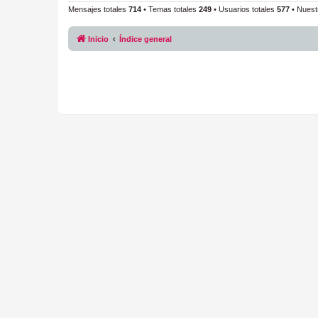
Mensajes totales
714
• Temas totales
249
• Usuarios totales
577
• Nuest
Inicio
Índice general