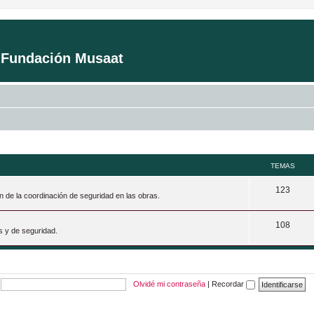
a Fundación Musaat
TEMAS
T
123
n de la coordinación de seguridad en las obras.
e
T
108
m
s y de seguridad.
e
a
m
s
a
Olvidé mi contraseña
|
Recordar
s