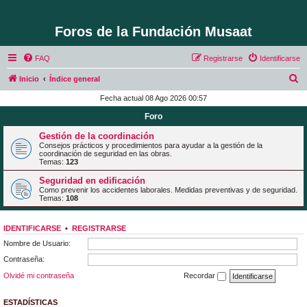
Foros de la Fundación Musaat
FAQ
Registrarse
Identificarse
B
Inicio
Índice general
u
Fecha actual 08 Ago 2026 00:57
s
Foro
c
Gestión de la coordinación
a
Consejos prácticos y procedimientos para ayudar a la gestión de la
coordinación de seguridad en las obras.
r
Temas:
123
Seguridad en edificación
Como prevenir los accidentes laborales. Medidas preventivas y de seguridad.
Temas:
108
IDENTIFICARSE
•
REGISTRARSE
Nombre de Usuario:
Contraseña:
Olvidé mi contraseña
Recordar
ESTADÍSTICAS