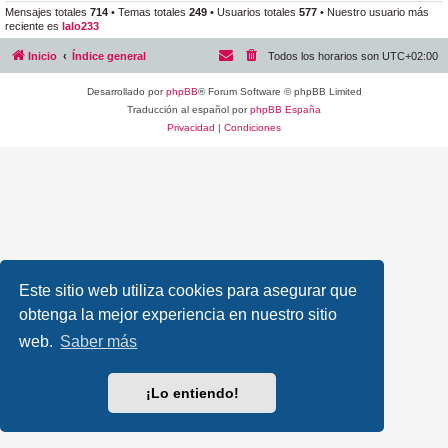
Mensajes totales
714
• Temas totales
249
• Usuarios totales
577
• Nuestro usuario más
reciente es
lalo233
Inicio
Índice general
Todos los horarios son
UTC+02:00
Desarrollado por
phpBB
® Forum Software © phpBB Limited
Traducción al español por
phpBB España
Privacidad
|
Condiciones
Este sitio web utiliza cookies para asegurar que
obtenga la mejor experiencia en nuestro sitio
web.
Saber más
¡Lo entiendo!