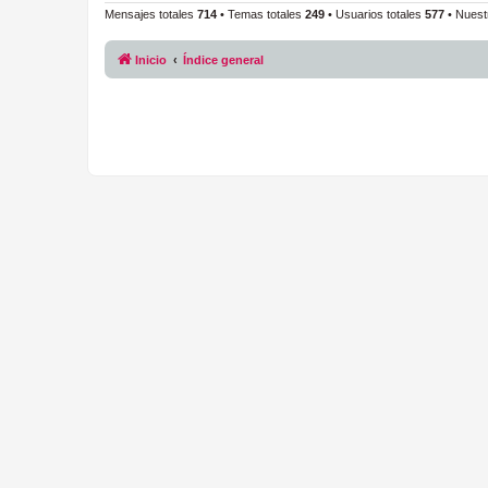
Mensajes totales
714
• Temas totales
249
• Usuarios totales
577
• Nuest
Inicio
Índice general