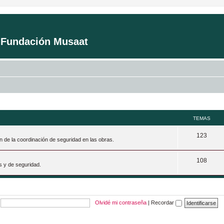
a Fundación Musaat
TEMAS
T
123
n de la coordinación de seguridad en las obras.
e
T
108
m
s y de seguridad.
e
a
m
s
a
Olvidé mi contraseña
|
Recordar
s