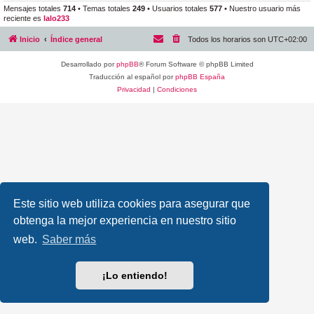
Mensajes totales
714
• Temas totales
249
• Usuarios totales
577
• Nuestro usuario más
reciente es
lalo233
Inicio
Índice general
Todos los horarios son
UTC+02:00
Desarrollado por
phpBB
® Forum Software © phpBB Limited
Traducción al español por
phpBB España
Privacidad
|
Condiciones
Este sitio web utiliza cookies para asegurar que
obtenga la mejor experiencia en nuestro sitio
web.
Saber más
¡Lo entiendo!