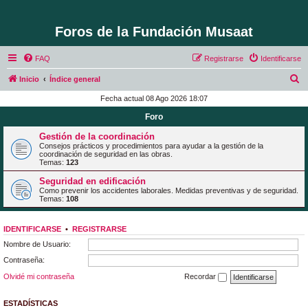
Foros de la Fundación Musaat
FAQ
Registrarse
Identificarse
B
Inicio
Índice general
u
Fecha actual 08 Ago 2026 18:07
s
Foro
c
Gestión de la coordinación
a
Consejos prácticos y procedimientos para ayudar a la gestión de la
coordinación de seguridad en las obras.
r
Temas:
123
Seguridad en edificación
Como prevenir los accidentes laborales. Medidas preventivas y de seguridad.
Temas:
108
IDENTIFICARSE
•
REGISTRARSE
Nombre de Usuario:
Contraseña:
Olvidé mi contraseña
Recordar
ESTADÍSTICAS