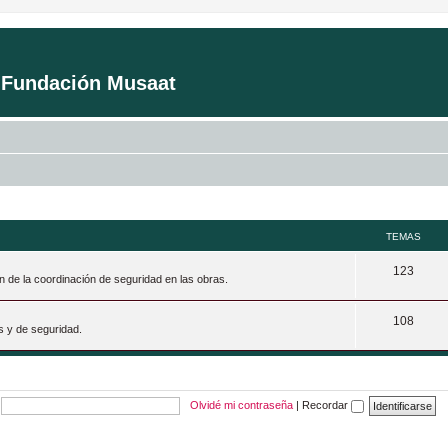
a Fundación Musaat
TEMAS
T
123
n de la coordinación de seguridad en las obras.
e
T
108
m
s y de seguridad.
e
a
m
s
a
Olvidé mi contraseña
|
Recordar
s