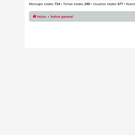
Mensajes totales
714
• Temas totales
249
• Usuarios totales
577
• Nuest
Inicio
Índice general