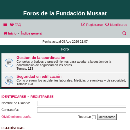
Foros de la Fundación Musaat
FAQ
Registrarse
Identificarse
B
Inicio
Índice general
u
Fecha actual 08 Ago 2026 21:07
s
Foro
c
Gestión de la coordinación
a
Consejos prácticos y procedimientos para ayudar a la gestión de la
coordinación de seguridad en las obras.
r
Temas:
123
Seguridad en edificación
Como prevenir los accidentes laborales. Medidas preventivas y de seguridad.
Temas:
108
IDENTIFICARSE
•
REGISTRARSE
Nombre de Usuario:
Contraseña:
Olvidé mi contraseña
Recordar
ESTADÍSTICAS