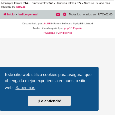
Mensajes totales
714
• Temas totales
249
• Usuarios totales
577
• Nuestro usuario más
reciente es
lalo233
Inicio
Índice general
Todos los horarios son
UTC+02:00
Desarrollado por
phpBB
® Forum Software © phpBB Limited
Traducción al español por
phpBB España
Privacidad
|
Condiciones
Este sitio web utiliza cookies para asegurar que
obtenga la mejor experiencia en nuestro sitio
web.
Saber más
¡Lo entiendo!