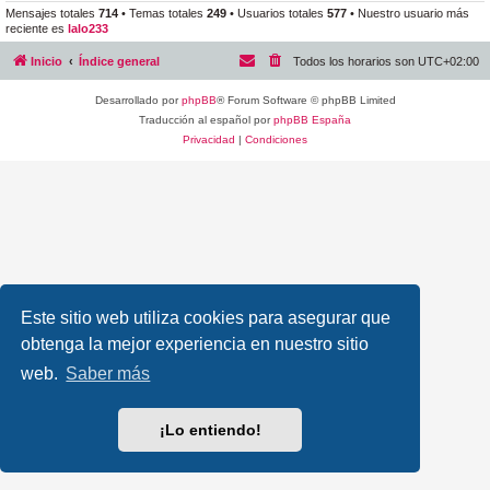
Mensajes totales
714
• Temas totales
249
• Usuarios totales
577
• Nuestro usuario más
reciente es
lalo233
Inicio
Índice general
Todos los horarios son
UTC+02:00
Desarrollado por
phpBB
® Forum Software © phpBB Limited
Traducción al español por
phpBB España
Privacidad
|
Condiciones
Este sitio web utiliza cookies para asegurar que
obtenga la mejor experiencia en nuestro sitio
web.
Saber más
¡Lo entiendo!