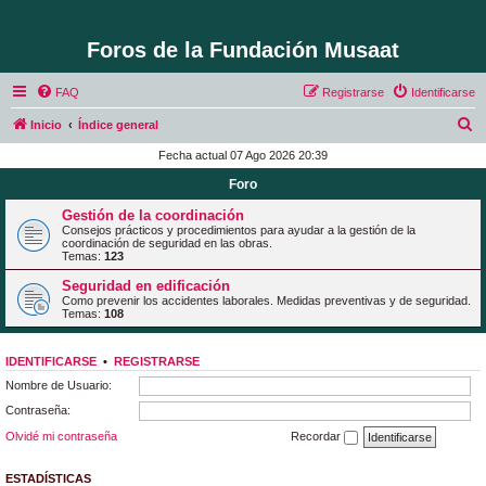
Foros de la Fundación Musaat
FAQ
Registrarse
Identificarse
B
Inicio
Índice general
u
Fecha actual 07 Ago 2026 20:39
s
Foro
c
Gestión de la coordinación
a
Consejos prácticos y procedimientos para ayudar a la gestión de la
coordinación de seguridad en las obras.
r
Temas:
123
Seguridad en edificación
Como prevenir los accidentes laborales. Medidas preventivas y de seguridad.
Temas:
108
IDENTIFICARSE
•
REGISTRARSE
Nombre de Usuario:
Contraseña:
Olvidé mi contraseña
Recordar
ESTADÍSTICAS