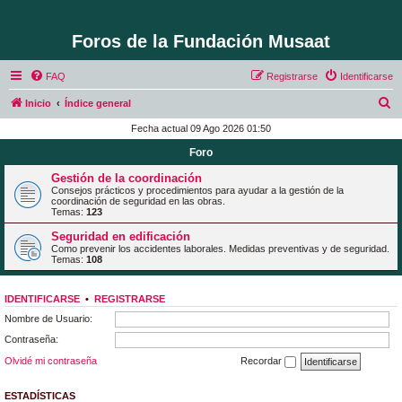
Foros de la Fundación Musaat
FAQ
Registrarse
Identificarse
B
Inicio
Índice general
u
Fecha actual 09 Ago 2026 01:50
s
Foro
c
Gestión de la coordinación
a
Consejos prácticos y procedimientos para ayudar a la gestión de la
coordinación de seguridad en las obras.
r
Temas:
123
Seguridad en edificación
Como prevenir los accidentes laborales. Medidas preventivas y de seguridad.
Temas:
108
IDENTIFICARSE
•
REGISTRARSE
Nombre de Usuario:
Contraseña:
Olvidé mi contraseña
Recordar
ESTADÍSTICAS