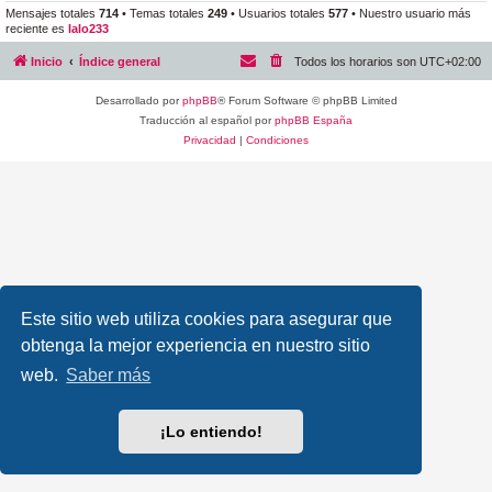
Mensajes totales
714
• Temas totales
249
• Usuarios totales
577
• Nuestro usuario más
reciente es
lalo233
Inicio
Índice general
Todos los horarios son
UTC+02:00
Desarrollado por
phpBB
® Forum Software © phpBB Limited
Traducción al español por
phpBB España
Privacidad
|
Condiciones
Este sitio web utiliza cookies para asegurar que
obtenga la mejor experiencia en nuestro sitio
web.
Saber más
¡Lo entiendo!