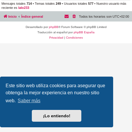
Mensajes totales
714
• Temas totales
249
• Usuarios totales
577
• Nuestro usuario más
reciente es
lalo233
Inicio
Índice general
Todos los horarios son
UTC+02:00
Desarrollado por
phpBB
® Forum Software © phpBB Limited
Traducción al español por
phpBB España
Privacidad
|
Condiciones
Este sitio web utiliza cookies para asegurar que
obtenga la mejor experiencia en nuestro sitio
web.
Saber más
¡Lo entiendo!