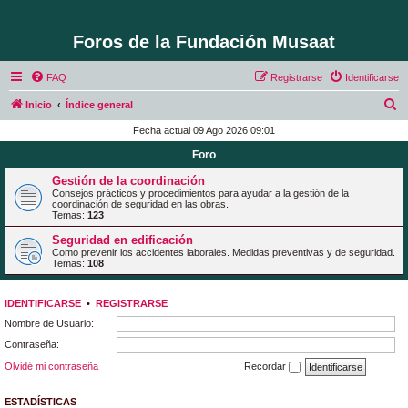
Foros de la Fundación Musaat
FAQ
Registrarse
Identificarse
B
Inicio
Índice general
u
Fecha actual 09 Ago 2026 09:01
s
Foro
c
Gestión de la coordinación
a
Consejos prácticos y procedimientos para ayudar a la gestión de la
coordinación de seguridad en las obras.
r
Temas:
123
Seguridad en edificación
Como prevenir los accidentes laborales. Medidas preventivas y de seguridad.
Temas:
108
IDENTIFICARSE
•
REGISTRARSE
Nombre de Usuario:
Contraseña:
Olvidé mi contraseña
Recordar
ESTADÍSTICAS