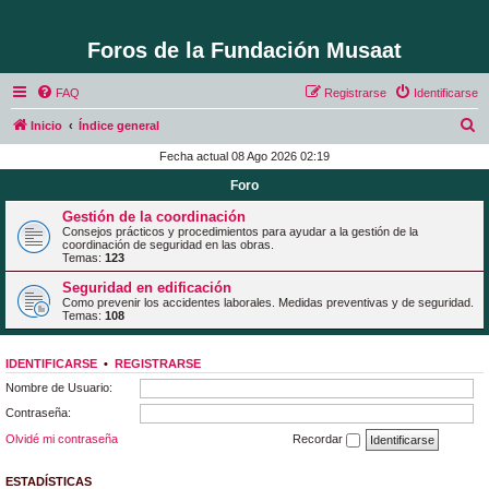
Foros de la Fundación Musaat
FAQ
Registrarse
Identificarse
B
Inicio
Índice general
u
Fecha actual 08 Ago 2026 02:19
s
Foro
c
Gestión de la coordinación
a
Consejos prácticos y procedimientos para ayudar a la gestión de la
coordinación de seguridad en las obras.
r
Temas:
123
Seguridad en edificación
Como prevenir los accidentes laborales. Medidas preventivas y de seguridad.
Temas:
108
IDENTIFICARSE
•
REGISTRARSE
Nombre de Usuario:
Contraseña:
Olvidé mi contraseña
Recordar
ESTADÍSTICAS