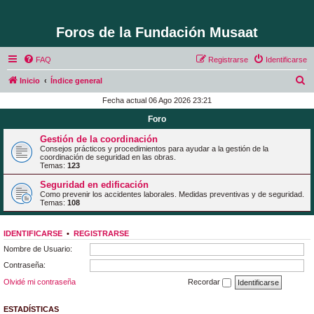
Foros de la Fundación Musaat
FAQ
Registrarse
Identificarse
B
Inicio
Índice general
u
Fecha actual 06 Ago 2026 23:21
s
Foro
c
Gestión de la coordinación
a
Consejos prácticos y procedimientos para ayudar a la gestión de la
coordinación de seguridad en las obras.
r
Temas:
123
Seguridad en edificación
Como prevenir los accidentes laborales. Medidas preventivas y de seguridad.
Temas:
108
IDENTIFICARSE
•
REGISTRARSE
Nombre de Usuario:
Contraseña:
Olvidé mi contraseña
Recordar
ESTADÍSTICAS