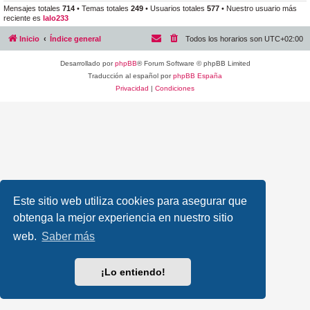
Mensajes totales
714
• Temas totales
249
• Usuarios totales
577
• Nuestro usuario más
reciente es
lalo233
Inicio
Índice general
Todos los horarios son
UTC+02:00
Desarrollado por
phpBB
® Forum Software © phpBB Limited
Traducción al español por
phpBB España
Privacidad
|
Condiciones
Este sitio web utiliza cookies para asegurar que
obtenga la mejor experiencia en nuestro sitio
web.
Saber más
¡Lo entiendo!