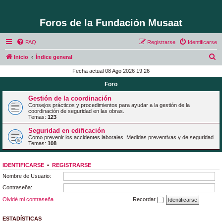
Foros de la Fundación Musaat
FAQ
Registrarse
Identificarse
B
Inicio
Índice general
u
Fecha actual 08 Ago 2026 19:26
s
Foro
c
Gestión de la coordinación
a
Consejos prácticos y procedimientos para ayudar a la gestión de la
coordinación de seguridad en las obras.
r
Temas:
123
Seguridad en edificación
Como prevenir los accidentes laborales. Medidas preventivas y de seguridad.
Temas:
108
IDENTIFICARSE
•
REGISTRARSE
Nombre de Usuario:
Contraseña:
Olvidé mi contraseña
Recordar
ESTADÍSTICAS