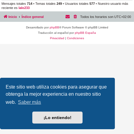
Mensajes totales
714
• Temas totales
249
• Usuarios totales
577
• Nuestro usuario más
reciente es
lalo233
Inicio
Índice general
Todos los horarios son
UTC+02:00
Desarrollado por
phpBB
® Forum Software © phpBB Limited
Traducción al español por
phpBB España
Privacidad
|
Condiciones
Este sitio web utiliza cookies para asegurar que
obtenga la mejor experiencia en nuestro sitio
web.
Saber más
¡Lo entiendo!