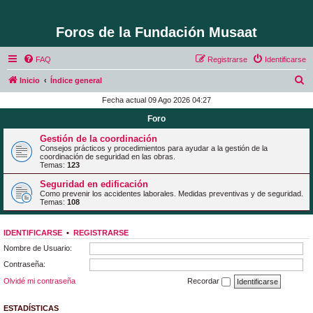
Foros de la Fundación Musaat
FAQ
Registrarse
Identificarse
B
Inicio
Índice general
u
Fecha actual 09 Ago 2026 04:27
s
Foro
c
Gestión de la coordinación
a
Consejos prácticos y procedimientos para ayudar a la gestión de la
coordinación de seguridad en las obras.
r
Temas:
123
Seguridad en edificación
Como prevenir los accidentes laborales. Medidas preventivas y de seguridad.
Temas:
108
IDENTIFICARSE
•
REGISTRARSE
Nombre de Usuario:
Contraseña:
Olvidé mi contraseña
Recordar
ESTADÍSTICAS