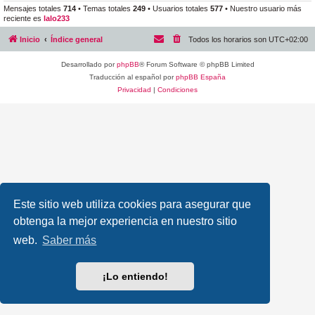
Mensajes totales
714
• Temas totales
249
• Usuarios totales
577
• Nuestro usuario más
reciente es
lalo233
Inicio
Índice general
Todos los horarios son
UTC+02:00
Desarrollado por
phpBB
® Forum Software © phpBB Limited
Traducción al español por
phpBB España
Privacidad
|
Condiciones
Este sitio web utiliza cookies para asegurar que
obtenga la mejor experiencia en nuestro sitio
web.
Saber más
¡Lo entiendo!