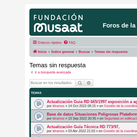
Foros de l
Enlaces rápidos
FAQ
Inicio
Índice general
Buscar
Temas sin respuesta
Temas sin respuesta
Ir a búsqueda avanzada
Buscar
Búsqueda avanzada
TEMAS
Actualización Guia RD 665/1997 exposición a 
por
ldramos
»
14 Oct 2022 08:15
» en
Gestión de la coordin
Base de datos Situaciones Peligrosas Platafo
por
ldramos
»
15 Sep 2022 20:35
» en
Seguridad en edificac
Actualización Guía Técnica RD 773/97,
por
ldramos
»
03 Abr 2022 21:03
» en
Gestión de la coordina