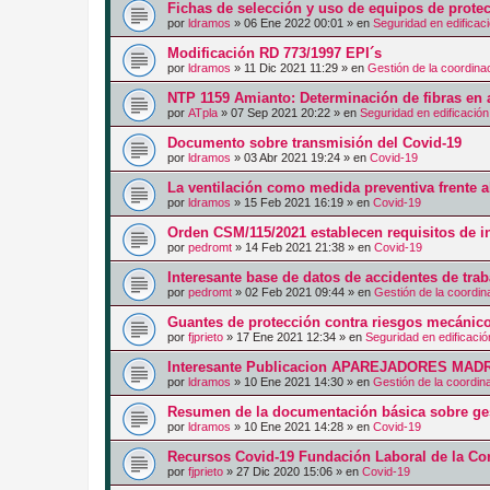
Fichas de selección y uso de equipos de protec
por
ldramos
»
06 Ene 2022 00:01
» en
Seguridad en edificac
Modificación RD 773/1997 EPI´s
por
ldramos
»
11 Dic 2021 11:29
» en
Gestión de la coordina
NTP 1159 Amianto: Determinación de fibras en
por
ATpla
»
07 Sep 2021 20:22
» en
Seguridad en edificación
Documento sobre transmisión del Covid-19
por
ldramos
»
03 Abr 2021 19:24
» en
Covid-19
La ventilación como medida preventiva frente 
por
ldramos
»
15 Feb 2021 16:19
» en
Covid-19
Orden CSM/115/2021 establecen requisitos de i
por
pedromt
»
14 Feb 2021 21:38
» en
Covid-19
Interesante base de datos de accidentes de trab
por
pedromt
»
02 Feb 2021 09:44
» en
Gestión de la coordin
Guantes de protección contra riesgos mecánic
por
fjprieto
»
17 Ene 2021 12:34
» en
Seguridad en edificació
Interesante Publicacion APAREJADORES MAD
por
ldramos
»
10 Ene 2021 14:30
» en
Gestión de la coordin
Resumen de la documentación básica sobre gest
por
ldramos
»
10 Ene 2021 14:28
» en
Covid-19
Recursos Covid-19 Fundación Laboral de la Co
por
fjprieto
»
27 Dic 2020 15:06
» en
Covid-19