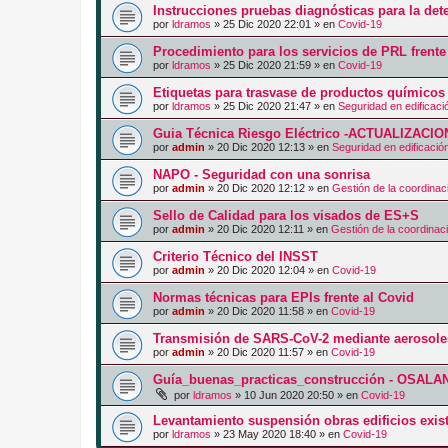
Instrucciones pruebas diagnósticas para la de
por
ldramos
»
25 Dic 2020 22:01
» en
Covid-19
Procedimiento para los servicios de PRL frent
por
ldramos
»
25 Dic 2020 21:59
» en
Covid-19
Etiquetas para trasvase de productos químicos
por
ldramos
»
25 Dic 2020 21:47
» en
Seguridad en edificaci
Guia Técnica Riesgo Eléctrico -ACTUALIZACIO
por
admin
»
20 Dic 2020 12:13
» en
Seguridad en edificació
NAPO - Seguridad con una sonrisa
por
admin
»
20 Dic 2020 12:12
» en
Gestión de la coordinac
Sello de Calidad para los visados de ES+S
por
admin
»
20 Dic 2020 12:11
» en
Gestión de la coordinac
Criterio Técnico del INSST
por
admin
»
20 Dic 2020 12:04
» en
Covid-19
Normas técnicas para EPIs frente al Covid
por
admin
»
20 Dic 2020 11:58
» en
Covid-19
Transmisión de SARS-CoV-2 mediante aerosole
por
admin
»
20 Dic 2020 11:57
» en
Covid-19
Guía_buenas_practicas_construcción - OSALA
por
ldramos
»
10 Jun 2020 20:50
» en
Covid-19
Levantamiento suspensión obras edificios exis
por
ldramos
»
23 May 2020 18:40
» en
Covid-19