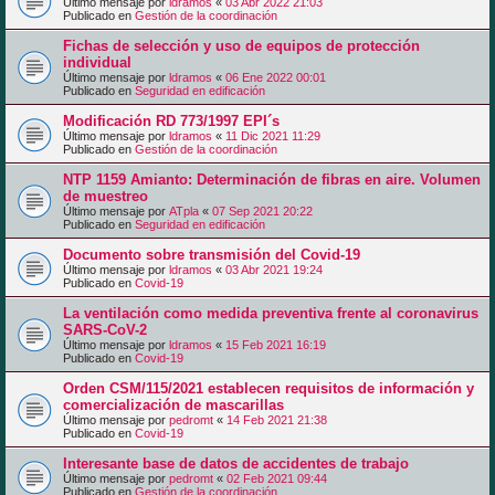
Último mensaje por
ldramos
«
03 Abr 2022 21:03
Publicado en
Gestión de la coordinación
Fichas de selección y uso de equipos de protección
individual
Último mensaje por
ldramos
«
06 Ene 2022 00:01
Publicado en
Seguridad en edificación
Modificación RD 773/1997 EPI´s
Último mensaje por
ldramos
«
11 Dic 2021 11:29
Publicado en
Gestión de la coordinación
NTP 1159 Amianto: Determinación de fibras en aire. Volumen
de muestreo
Último mensaje por
ATpla
«
07 Sep 2021 20:22
Publicado en
Seguridad en edificación
Documento sobre transmisión del Covid-19
Último mensaje por
ldramos
«
03 Abr 2021 19:24
Publicado en
Covid-19
La ventilación como medida preventiva frente al coronavirus
SARS-CoV-2
Último mensaje por
ldramos
«
15 Feb 2021 16:19
Publicado en
Covid-19
Orden CSM/115/2021 establecen requisitos de información y
comercialización de mascarillas
Último mensaje por
pedromt
«
14 Feb 2021 21:38
Publicado en
Covid-19
Interesante base de datos de accidentes de trabajo
Último mensaje por
pedromt
«
02 Feb 2021 09:44
Publicado en
Gestión de la coordinación