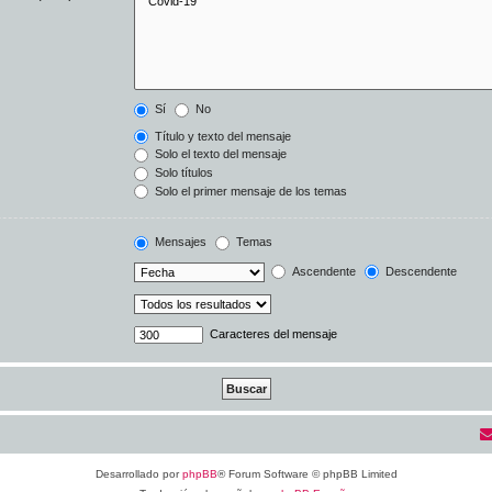
Sí
No
Título y texto del mensaje
Solo el texto del mensaje
Solo títulos
Solo el primer mensaje de los temas
Mensajes
Temas
Ascendente
Descendente
Caracteres del mensaje
Desarrollado por
phpBB
® Forum Software © phpBB Limited