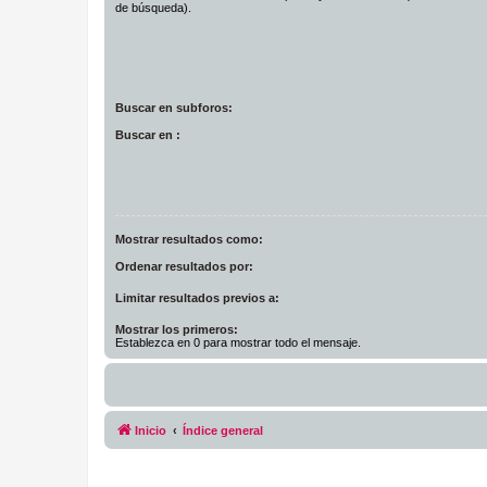
de búsqueda).
Buscar en subforos:
Buscar en :
Mostrar resultados como:
Ordenar resultados por:
Limitar resultados previos a:
Mostrar los primeros:
Establezca en 0 para mostrar todo el mensaje.
Inicio
Índice general