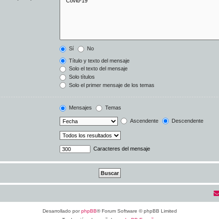
Sí
No
Título y texto del mensaje
Solo el texto del mensaje
Solo títulos
Solo el primer mensaje de los temas
Mensajes
Temas
Ascendente
Descendente
Caracteres del mensaje
Desarrollado por
phpBB
® Forum Software © phpBB Limited