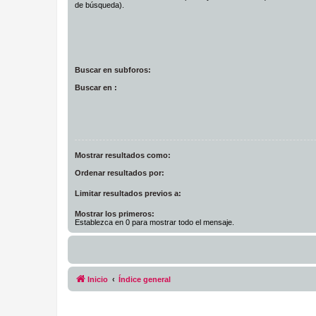
de búsqueda).
Buscar en subforos:
Buscar en :
Mostrar resultados como:
Ordenar resultados por:
Limitar resultados previos a:
Mostrar los primeros:
Establezca en 0 para mostrar todo el mensaje.
Inicio
Índice general