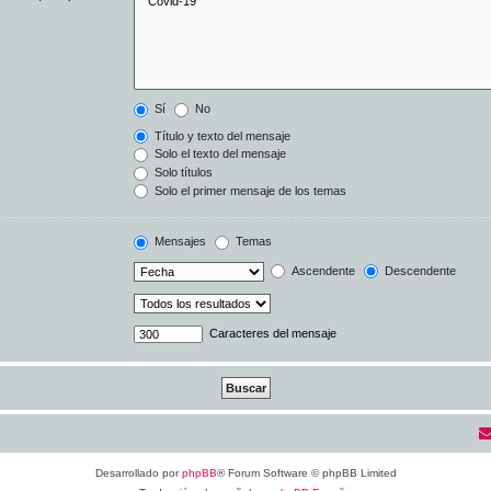
Sí
No
Título y texto del mensaje
Solo el texto del mensaje
Solo títulos
Solo el primer mensaje de los temas
Mensajes
Temas
Ascendente
Descendente
Caracteres del mensaje
Desarrollado por
phpBB
® Forum Software © phpBB Limited