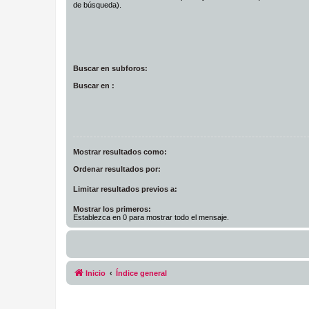
de búsqueda).
Buscar en subforos:
Buscar en :
Mostrar resultados como:
Ordenar resultados por:
Limitar resultados previos a:
Mostrar los primeros:
Establezca en 0 para mostrar todo el mensaje.
Inicio
Índice general