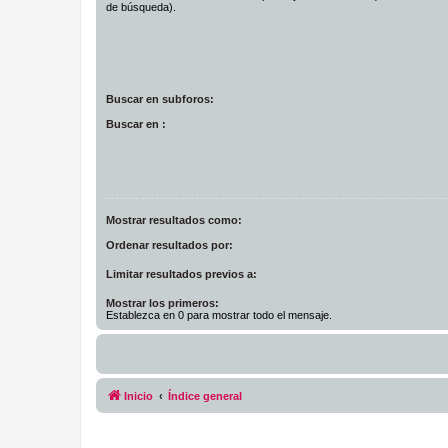
de búsqueda).
Buscar en subforos:
Buscar en :
Mostrar resultados como:
Ordenar resultados por:
Limitar resultados previos a:
Mostrar los primeros:
Establezca en 0 para mostrar todo el mensaje.
Inicio
Índice general