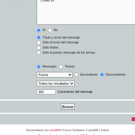
Sí
No
Título y texto del mensaje
Solo el texto del mensaje
Solo títulos
Solo el primer mensaje de los temas
Mensajes
Temas
Ascendente
Descendente
Caracteres del mensaje
Desarrollado por
phpBB
® Forum Software © phpBB Limited