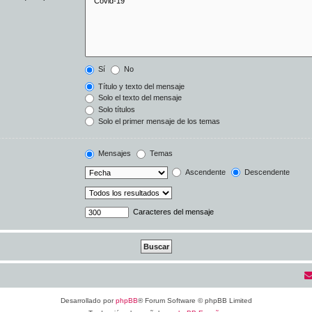
Sí
No
Título y texto del mensaje
Solo el texto del mensaje
Solo títulos
Solo el primer mensaje de los temas
Mensajes
Temas
Ascendente
Descendente
Caracteres del mensaje
Desarrollado por
phpBB
® Forum Software © phpBB Limited