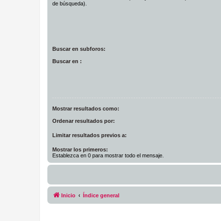
de búsqueda).
Buscar en subforos:
Buscar en :
Mostrar resultados como:
Ordenar resultados por:
Limitar resultados previos a:
Mostrar los primeros:
Establezca en 0 para mostrar todo el mensaje.
Inicio
Índice general