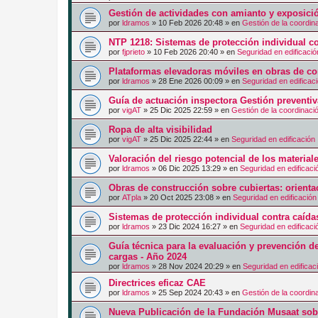
Gestión de actividades con amianto y exposici
por
ldramos
»
10 Feb 2026 20:48
» en
Gestión de la coordin
NTP 1218: Sistemas de protección individual co
por
fjprieto
»
10 Feb 2026 20:40
» en
Seguridad en edificació
Plataformas elevadoras móviles en obras de co
por
ldramos
»
28 Ene 2026 00:09
» en
Seguridad en edificac
Guía de actuación inspectora Gestión preventi
por
vigAT
»
25 Dic 2025 22:59
» en
Gestión de la coordinaci
Ropa de alta visibilidad
por
vigAT
»
25 Dic 2025 22:44
» en
Seguridad en edificación
Valoración del riesgo potencial de los materia
por
ldramos
»
06 Dic 2025 13:29
» en
Seguridad en edificaci
Obras de construcción sobre cubiertas: orienta
por
ATpla
»
20 Oct 2025 23:08
» en
Seguridad en edificación
Sistemas de protección individual contra caíd
por
ldramos
»
23 Dic 2024 16:27
» en
Seguridad en edificaci
Guía técnica para la evaluación y prevención d
cargas - Año 2024
por
ldramos
»
28 Nov 2024 20:29
» en
Seguridad en edificac
Directrices eficaz CAE
por
ldramos
»
25 Sep 2024 20:43
» en
Gestión de la coordin
Nueva Publicación de la Fundación Musaat sobr