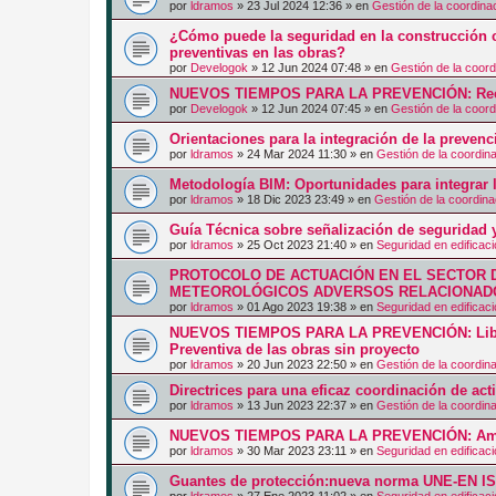
por
ldramos
»
23 Jul 2024 12:36
» en
Gestión de la coordina
¿Cómo puede la seguridad en la construcción c
preventivas en las obras?
por
Develogok
»
12 Jun 2024 07:48
» en
Gestión de la coord
NUEVOS TIEMPOS PARA LA PREVENCIÓN: Recurs
por
Develogok
»
12 Jun 2024 07:45
» en
Gestión de la coord
Orientaciones para la integración de la prevenc
por
ldramos
»
24 Mar 2024 11:30
» en
Gestión de la coordin
Metodología BIM: Oportunidades para integrar l
por
ldramos
»
18 Dic 2023 23:49
» en
Gestión de la coordina
Guía Técnica sobre señalización de seguridad y
por
ldramos
»
25 Oct 2023 21:40
» en
Seguridad en edificac
PROTOCOLO DE ACTUACIÓN EN EL SECTOR 
METEOROLÓGICOS ADVERSOS RELACIONADO
por
ldramos
»
01 Ago 2023 19:38
» en
Seguridad en edificac
NUEVOS TIEMPOS PARA LA PREVENCIÓN: Libro
Preventiva de las obras sin proyecto
por
ldramos
»
20 Jun 2023 22:50
» en
Gestión de la coordin
Directrices para una eficaz coordinación de ac
por
ldramos
»
13 Jun 2023 22:37
» en
Gestión de la coordin
NUEVOS TIEMPOS PARA LA PREVENCIÓN: Am
por
ldramos
»
30 Mar 2023 23:11
» en
Seguridad en edificac
Guantes de protección:nueva norma UNE-EN I