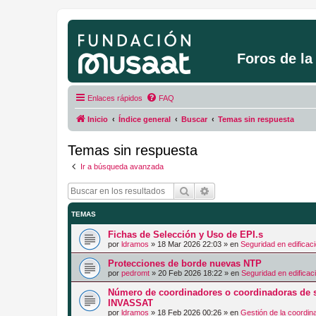
Foros de l
Enlaces rápidos
FAQ
Inicio
Índice general
Buscar
Temas sin respuesta
Temas sin respuesta
Ir a búsqueda avanzada
Buscar
Búsqueda avanzada
TEMAS
Fichas de Selección y Uso de EPI.s
por
ldramos
»
18 Mar 2026 22:03
» en
Seguridad en edificac
Protecciones de borde nuevas NTP
por
pedromt
»
20 Feb 2026 18:22
» en
Seguridad en edificac
Número de coordinadores o coordinadoras de s
INVASSAT
por
ldramos
»
18 Feb 2026 00:26
» en
Gestión de la coordin