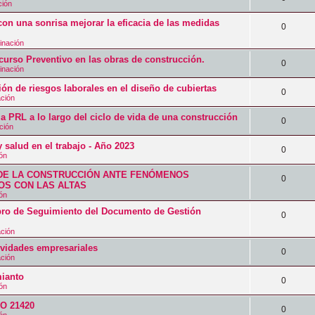
t
ción
u
s
s
s
e
a
on una sonrisa mejorar la eficacia de las medidas
e
p
R
0
t
s
s
s
u
inación
e
a
p
o Preventivo en las obras de construcción.
t
e
s
R
0
s
inación
u
a
s
p
e
ión de riesgos laborales en el diseño de cubiertas
e
R
0
s
t
ación
u
s
s
e
a
a PRL a lo largo del ciclo de vida de una construcción
e
p
R
0
t
ción
s
s
s
u
e
a
 salud en el trabajo - Año 2023
p
R
0
t
e
ión
s
s
u
e
a
s
DE LA CONSTRUCCIÓN ANTE FENÓMENOS
p
R
0
e
S CON LAS ALTAS
s
s
t
u
ión
e
s
p
a
 de Seguimiento del Documento de Gestión
e
s
R
0
t
u
s
s
ación
p
e
a
e
tividades empresariales
t
u
s
R
0
s
ación
s
a
e
p
e
ianto
t
R
0
s
ión
s
u
s
a
e
SO 21420
t
e
p
R
0
s