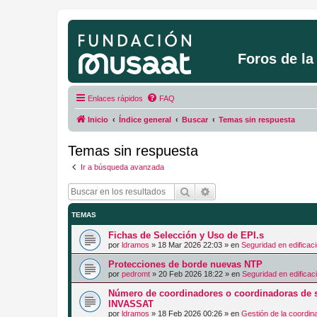
Foros de l
Enlaces rápidos
FAQ
Inicio
Índice general
Buscar
Temas sin respuesta
Temas sin respuesta
Ir a búsqueda avanzada
Buscar
Búsqueda avanzada
TEMAS
Fichas de Selección y Uso de EPI.s
por
ldramos
»
18 Mar 2026 22:03
» en
Seguridad en edificac
Protecciones de borde nuevas NTP
por
pedromt
»
20 Feb 2026 18:22
» en
Seguridad en edificac
Número de coordinadores o coordinadoras de s
INVASSAT
por
ldramos
»
18 Feb 2026 00:26
» en
Gestión de la coordin