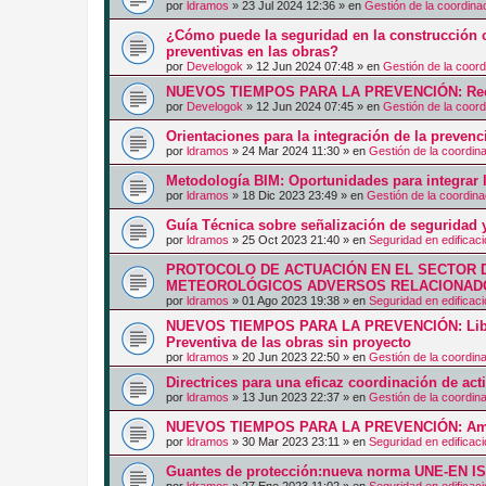
por
ldramos
»
23 Jul 2024 12:36
» en
Gestión de la coordina
¿Cómo puede la seguridad en la construcción c
preventivas en las obras?
por
Develogok
»
12 Jun 2024 07:48
» en
Gestión de la coord
NUEVOS TIEMPOS PARA LA PREVENCIÓN: Recurs
por
Develogok
»
12 Jun 2024 07:45
» en
Gestión de la coord
Orientaciones para la integración de la prevenc
por
ldramos
»
24 Mar 2024 11:30
» en
Gestión de la coordin
Metodología BIM: Oportunidades para integrar l
por
ldramos
»
18 Dic 2023 23:49
» en
Gestión de la coordina
Guía Técnica sobre señalización de seguridad y
por
ldramos
»
25 Oct 2023 21:40
» en
Seguridad en edificac
PROTOCOLO DE ACTUACIÓN EN EL SECTOR 
METEOROLÓGICOS ADVERSOS RELACIONADO
por
ldramos
»
01 Ago 2023 19:38
» en
Seguridad en edificac
NUEVOS TIEMPOS PARA LA PREVENCIÓN: Libro
Preventiva de las obras sin proyecto
por
ldramos
»
20 Jun 2023 22:50
» en
Gestión de la coordin
Directrices para una eficaz coordinación de ac
por
ldramos
»
13 Jun 2023 22:37
» en
Gestión de la coordin
NUEVOS TIEMPOS PARA LA PREVENCIÓN: Am
por
ldramos
»
30 Mar 2023 23:11
» en
Seguridad en edificac
Guantes de protección:nueva norma UNE-EN I