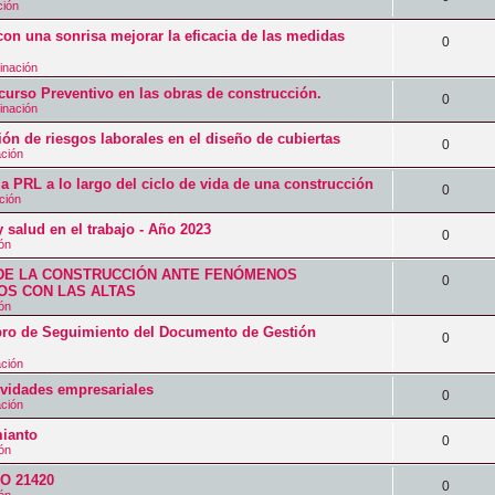
t
ción
u
s
s
s
e
a
on una sonrisa mejorar la eficacia de las medidas
e
p
R
0
t
s
s
s
u
inación
e
a
p
o Preventivo en las obras de construcción.
t
e
s
R
0
s
inación
u
a
s
p
e
ión de riesgos laborales en el diseño de cubiertas
e
R
0
s
t
ación
u
s
s
e
a
a PRL a lo largo del ciclo de vida de una construcción
e
p
R
0
t
ción
s
s
s
u
e
a
 salud en el trabajo - Año 2023
p
R
0
t
e
ión
s
s
u
e
a
s
DE LA CONSTRUCCIÓN ANTE FENÓMENOS
p
R
0
e
S CON LAS ALTAS
s
s
t
u
ión
e
s
p
a
 de Seguimiento del Documento de Gestión
e
s
R
0
t
u
s
s
ación
p
e
a
e
tividades empresariales
t
u
s
R
0
s
ación
s
a
e
p
e
ianto
t
R
0
s
ión
s
u
s
a
e
SO 21420
t
e
p
R
0
s