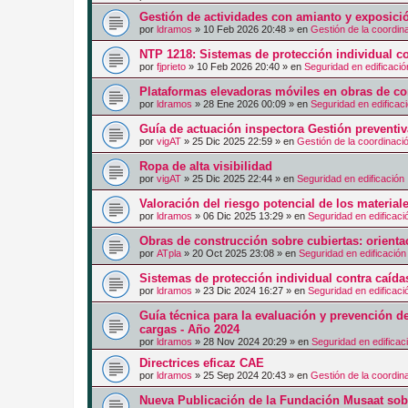
Gestión de actividades con amianto y exposici
por
ldramos
»
10 Feb 2026 20:48
» en
Gestión de la coordin
NTP 1218: Sistemas de protección individual co
por
fjprieto
»
10 Feb 2026 20:40
» en
Seguridad en edificació
Plataformas elevadoras móviles en obras de co
por
ldramos
»
28 Ene 2026 00:09
» en
Seguridad en edificac
Guía de actuación inspectora Gestión preventi
por
vigAT
»
25 Dic 2025 22:59
» en
Gestión de la coordinaci
Ropa de alta visibilidad
por
vigAT
»
25 Dic 2025 22:44
» en
Seguridad en edificación
Valoración del riesgo potencial de los materia
por
ldramos
»
06 Dic 2025 13:29
» en
Seguridad en edificaci
Obras de construcción sobre cubiertas: orienta
por
ATpla
»
20 Oct 2025 23:08
» en
Seguridad en edificación
Sistemas de protección individual contra caíd
por
ldramos
»
23 Dic 2024 16:27
» en
Seguridad en edificaci
Guía técnica para la evaluación y prevención d
cargas - Año 2024
por
ldramos
»
28 Nov 2024 20:29
» en
Seguridad en edificac
Directrices eficaz CAE
por
ldramos
»
25 Sep 2024 20:43
» en
Gestión de la coordin
Nueva Publicación de la Fundación Musaat sobr