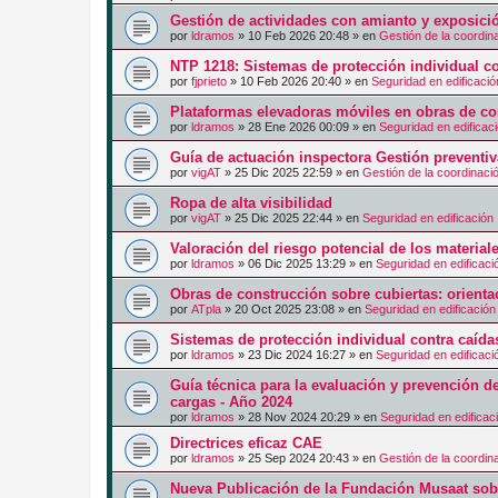
Gestión de actividades con amianto y exposici
por
ldramos
»
10 Feb 2026 20:48
» en
Gestión de la coordin
NTP 1218: Sistemas de protección individual co
por
fjprieto
»
10 Feb 2026 20:40
» en
Seguridad en edificació
Plataformas elevadoras móviles en obras de co
por
ldramos
»
28 Ene 2026 00:09
» en
Seguridad en edificac
Guía de actuación inspectora Gestión preventi
por
vigAT
»
25 Dic 2025 22:59
» en
Gestión de la coordinaci
Ropa de alta visibilidad
por
vigAT
»
25 Dic 2025 22:44
» en
Seguridad en edificación
Valoración del riesgo potencial de los materia
por
ldramos
»
06 Dic 2025 13:29
» en
Seguridad en edificaci
Obras de construcción sobre cubiertas: orienta
por
ATpla
»
20 Oct 2025 23:08
» en
Seguridad en edificación
Sistemas de protección individual contra caíd
por
ldramos
»
23 Dic 2024 16:27
» en
Seguridad en edificaci
Guía técnica para la evaluación y prevención d
cargas - Año 2024
por
ldramos
»
28 Nov 2024 20:29
» en
Seguridad en edificac
Directrices eficaz CAE
por
ldramos
»
25 Sep 2024 20:43
» en
Gestión de la coordin
Nueva Publicación de la Fundación Musaat sobr