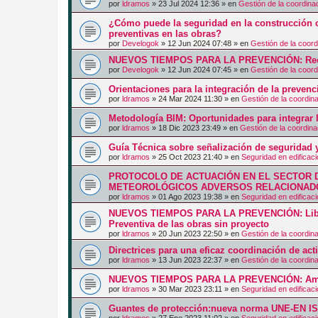
por
ldramos
»
23 Jul 2024 12:36
» en
Gestión de la coordina
¿Cómo puede la seguridad en la construcción c
preventivas en las obras?
por
Develogok
»
12 Jun 2024 07:48
» en
Gestión de la coord
NUEVOS TIEMPOS PARA LA PREVENCIÓN: Recurs
por
Develogok
»
12 Jun 2024 07:45
» en
Gestión de la coord
Orientaciones para la integración de la prevenc
por
ldramos
»
24 Mar 2024 11:30
» en
Gestión de la coordin
Metodología BIM: Oportunidades para integrar l
por
ldramos
»
18 Dic 2023 23:49
» en
Gestión de la coordina
Guía Técnica sobre señalización de seguridad y
por
ldramos
»
25 Oct 2023 21:40
» en
Seguridad en edificac
PROTOCOLO DE ACTUACIÓN EN EL SECTOR 
METEOROLÓGICOS ADVERSOS RELACIONADO
por
ldramos
»
01 Ago 2023 19:38
» en
Seguridad en edificac
NUEVOS TIEMPOS PARA LA PREVENCIÓN: Libro
Preventiva de las obras sin proyecto
por
ldramos
»
20 Jun 2023 22:50
» en
Gestión de la coordin
Directrices para una eficaz coordinación de ac
por
ldramos
»
13 Jun 2023 22:37
» en
Gestión de la coordin
NUEVOS TIEMPOS PARA LA PREVENCIÓN: Am
por
ldramos
»
30 Mar 2023 23:11
» en
Seguridad en edificac
Guantes de protección:nueva norma UNE-EN I