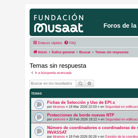
Foros de l
Enlaces rápidos
FAQ
Inicio
Índice general
Buscar
Temas sin respuesta
Temas sin respuesta
Ir a búsqueda avanzada
Buscar
Búsqueda avanzada
TEMAS
Fichas de Selección y Uso de EPI.s
por
ldramos
»
18 Mar 2026 22:03
» en
Seguridad en edificac
Protecciones de borde nuevas NTP
por
pedromt
»
20 Feb 2026 18:22
» en
Seguridad en edificac
Número de coordinadores o coordinadoras de s
INVASSAT
por
ldramos
»
18 Feb 2026 00:26
» en
Gestión de la coordin