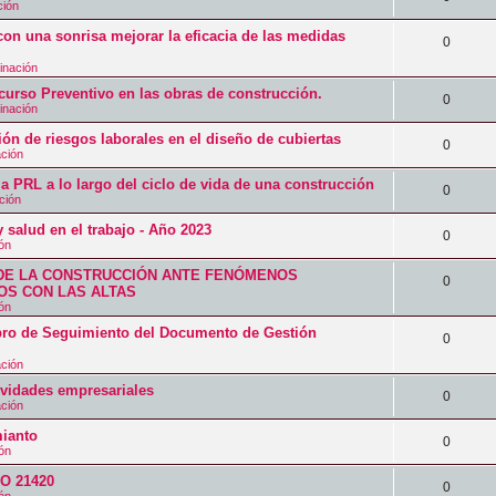
t
ción
u
s
s
s
e
a
on una sonrisa mejorar la eficacia de las medidas
e
p
R
0
t
s
s
s
u
inación
e
a
p
o Preventivo en las obras de construcción.
t
e
s
R
0
s
inación
u
a
s
p
e
ión de riesgos laborales en el diseño de cubiertas
e
R
0
s
t
ación
u
s
s
e
a
a PRL a lo largo del ciclo de vida de una construcción
e
p
R
0
t
ción
s
s
s
u
e
a
 salud en el trabajo - Año 2023
p
R
0
t
e
ión
s
s
u
e
a
s
DE LA CONSTRUCCIÓN ANTE FENÓMENOS
p
R
0
e
S CON LAS ALTAS
s
s
t
u
ión
e
s
p
a
 de Seguimiento del Documento de Gestión
e
s
R
0
t
u
s
s
ación
p
e
a
e
tividades empresariales
t
u
s
R
0
s
ación
s
a
e
p
e
ianto
t
R
0
s
ión
s
u
s
a
e
SO 21420
t
e
p
R
0
s