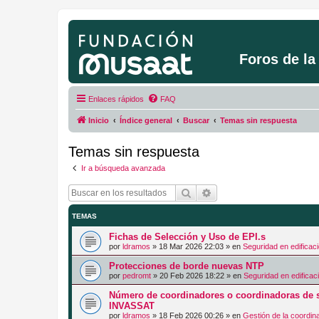
Foros de l
Enlaces rápidos
FAQ
Inicio
Índice general
Buscar
Temas sin respuesta
Temas sin respuesta
Ir a búsqueda avanzada
Buscar
Búsqueda avanzada
TEMAS
Fichas de Selección y Uso de EPI.s
por
ldramos
»
18 Mar 2026 22:03
» en
Seguridad en edificac
Protecciones de borde nuevas NTP
por
pedromt
»
20 Feb 2026 18:22
» en
Seguridad en edificac
Número de coordinadores o coordinadoras de s
INVASSAT
por
ldramos
»
18 Feb 2026 00:26
» en
Gestión de la coordin