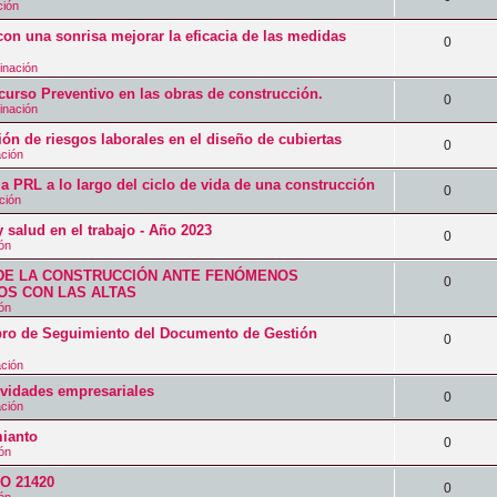
t
ción
u
s
s
s
e
a
on una sonrisa mejorar la eficacia de las medidas
e
p
R
0
t
s
s
s
u
inación
e
a
p
o Preventivo en las obras de construcción.
t
e
s
R
0
s
inación
u
a
s
p
e
ión de riesgos laborales en el diseño de cubiertas
e
R
0
s
t
ación
u
s
s
e
a
a PRL a lo largo del ciclo de vida de una construcción
e
p
R
0
t
ción
s
s
s
u
e
a
 salud en el trabajo - Año 2023
p
R
0
t
e
ión
s
s
u
e
a
s
DE LA CONSTRUCCIÓN ANTE FENÓMENOS
p
R
0
e
S CON LAS ALTAS
s
s
t
u
ión
e
s
p
a
 de Seguimiento del Documento de Gestión
e
s
R
0
t
u
s
s
ación
p
e
a
e
tividades empresariales
t
u
s
R
0
s
ación
s
a
e
p
e
ianto
t
R
0
s
ión
s
u
s
a
e
SO 21420
t
e
p
R
0
s