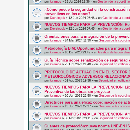
por
ldramos
»
23 Jul 2024 12:36
» en
Gestión de la coordina
¿Cómo puede la seguridad en la construcción c
preventivas en las obras?
por
Develogok
»
12 Jun 2024 07:48
» en
Gestión de la coord
NUEVOS TIEMPOS PARA LA PREVENCIÓN: Recurs
por
Develogok
»
12 Jun 2024 07:45
» en
Gestión de la coord
Orientaciones para la integración de la prevenc
por
ldramos
»
24 Mar 2024 11:30
» en
Gestión de la coordin
Metodología BIM: Oportunidades para integrar l
por
ldramos
»
18 Dic 2023 23:49
» en
Gestión de la coordina
Guía Técnica sobre señalización de seguridad y
por
ldramos
»
25 Oct 2023 21:40
» en
Seguridad en edificac
PROTOCOLO DE ACTUACIÓN EN EL SECTOR 
METEOROLÓGICOS ADVERSOS RELACIONADO
por
ldramos
»
01 Ago 2023 19:38
» en
Seguridad en edificac
NUEVOS TIEMPOS PARA LA PREVENCIÓN: Libro
Preventiva de las obras sin proyecto
por
ldramos
»
20 Jun 2023 22:50
» en
Gestión de la coordin
Directrices para una eficaz coordinación de ac
por
ldramos
»
13 Jun 2023 22:37
» en
Gestión de la coordin
NUEVOS TIEMPOS PARA LA PREVENCIÓN: Am
por
ldramos
»
30 Mar 2023 23:11
» en
Seguridad en edificac
Guantes de protección:nueva norma UNE-EN I