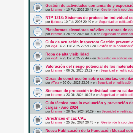
Gestión de actividades con amianto y exposici
por
ldramos
»
10 Feb 2026 20:48
» en
Gestión de la coordin
NTP 1218: Sistemas de protección individual co
por
fjprieto
»
10 Feb 2026 20:40
» en
Seguridad en edificació
Plataformas elevadoras móviles en obras de co
por
ldramos
»
28 Ene 2026 00:09
» en
Seguridad en edificac
Guía de actuación inspectora Gestión preventi
por
vigAT
»
25 Dic 2025 22:59
» en
Gestión de la coordinaci
Ropa de alta visibilidad
por
vigAT
»
25 Dic 2025 22:44
» en
Seguridad en edificación
Valoración del riesgo potencial de los materia
por
ldramos
»
06 Dic 2025 13:29
» en
Seguridad en edificaci
Obras de construcción sobre cubiertas: orienta
por
ATpla
»
20 Oct 2025 23:08
» en
Seguridad en edificación
Sistemas de protección individual contra caíd
por
ldramos
»
23 Dic 2024 16:27
» en
Seguridad en edificaci
Guía técnica para la evaluación y prevención d
cargas - Año 2024
por
ldramos
»
28 Nov 2024 20:29
» en
Seguridad en edificac
Directrices eficaz CAE
por
ldramos
»
25 Sep 2024 20:43
» en
Gestión de la coordin
Nueva Publicación de la Fundación Musaat sobr