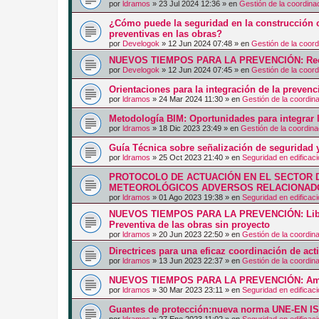
por
ldramos
»
23 Jul 2024 12:36
» en
Gestión de la coordina
¿Cómo puede la seguridad en la construcción c
preventivas en las obras?
por
Develogok
»
12 Jun 2024 07:48
» en
Gestión de la coord
NUEVOS TIEMPOS PARA LA PREVENCIÓN: Recurs
por
Develogok
»
12 Jun 2024 07:45
» en
Gestión de la coord
Orientaciones para la integración de la prevenc
por
ldramos
»
24 Mar 2024 11:30
» en
Gestión de la coordin
Metodología BIM: Oportunidades para integrar l
por
ldramos
»
18 Dic 2023 23:49
» en
Gestión de la coordina
Guía Técnica sobre señalización de seguridad y
por
ldramos
»
25 Oct 2023 21:40
» en
Seguridad en edificac
PROTOCOLO DE ACTUACIÓN EN EL SECTOR 
METEOROLÓGICOS ADVERSOS RELACIONADO
por
ldramos
»
01 Ago 2023 19:38
» en
Seguridad en edificac
NUEVOS TIEMPOS PARA LA PREVENCIÓN: Libro
Preventiva de las obras sin proyecto
por
ldramos
»
20 Jun 2023 22:50
» en
Gestión de la coordin
Directrices para una eficaz coordinación de ac
por
ldramos
»
13 Jun 2023 22:37
» en
Gestión de la coordin
NUEVOS TIEMPOS PARA LA PREVENCIÓN: Am
por
ldramos
»
30 Mar 2023 23:11
» en
Seguridad en edificac
Guantes de protección:nueva norma UNE-EN I