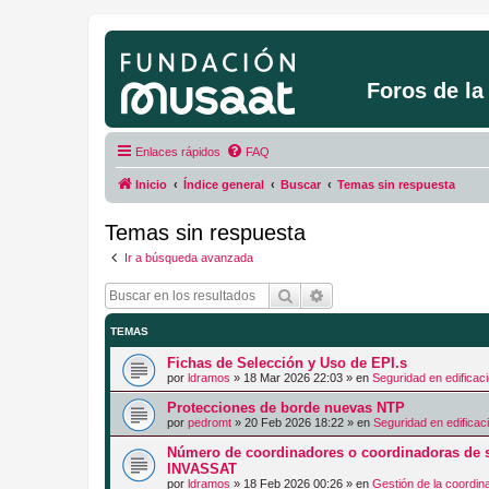
Foros de l
Enlaces rápidos
FAQ
Inicio
Índice general
Buscar
Temas sin respuesta
Temas sin respuesta
Ir a búsqueda avanzada
Buscar
Búsqueda avanzada
TEMAS
Fichas de Selección y Uso de EPI.s
por
ldramos
»
18 Mar 2026 22:03
» en
Seguridad en edificac
Protecciones de borde nuevas NTP
por
pedromt
»
20 Feb 2026 18:22
» en
Seguridad en edificac
Número de coordinadores o coordinadoras de s
INVASSAT
por
ldramos
»
18 Feb 2026 00:26
» en
Gestión de la coordin