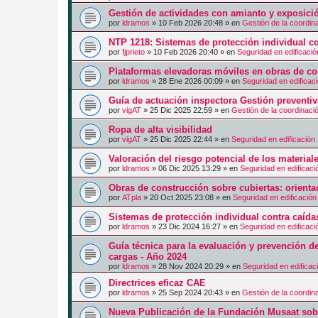
Gestión de actividades con amianto y exposici
por
ldramos
»
10 Feb 2026 20:48
» en
Gestión de la coordin
NTP 1218: Sistemas de protección individual co
por
fjprieto
»
10 Feb 2026 20:40
» en
Seguridad en edificació
Plataformas elevadoras móviles en obras de co
por
ldramos
»
28 Ene 2026 00:09
» en
Seguridad en edificac
Guía de actuación inspectora Gestión preventi
por
vigAT
»
25 Dic 2025 22:59
» en
Gestión de la coordinaci
Ropa de alta visibilidad
por
vigAT
»
25 Dic 2025 22:44
» en
Seguridad en edificación
Valoración del riesgo potencial de los materia
por
ldramos
»
06 Dic 2025 13:29
» en
Seguridad en edificaci
Obras de construcción sobre cubiertas: orienta
por
ATpla
»
20 Oct 2025 23:08
» en
Seguridad en edificación
Sistemas de protección individual contra caíd
por
ldramos
»
23 Dic 2024 16:27
» en
Seguridad en edificaci
Guía técnica para la evaluación y prevención d
cargas - Año 2024
por
ldramos
»
28 Nov 2024 20:29
» en
Seguridad en edificac
Directrices eficaz CAE
por
ldramos
»
25 Sep 2024 20:43
» en
Gestión de la coordin
Nueva Publicación de la Fundación Musaat sobr