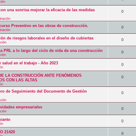
t
ción
u
s
s
s
e
a
on una sonrisa mejorar la eficacia de las medidas
e
p
R
0
t
s
s
s
u
inación
e
a
p
o Preventivo en las obras de construcción.
t
e
s
R
0
s
inación
u
a
s
p
e
ión de riesgos laborales en el diseño de cubiertas
e
R
0
s
t
ación
u
s
s
e
a
a PRL a lo largo del ciclo de vida de una construcción
e
p
R
0
t
ción
s
s
s
u
e
a
 salud en el trabajo - Año 2023
p
R
0
t
e
ión
s
s
u
e
a
s
DE LA CONSTRUCCIÓN ANTE FENÓMENOS
p
R
0
e
S CON LAS ALTAS
s
s
t
u
ión
e
s
p
a
 de Seguimiento del Documento de Gestión
e
s
R
0
t
u
s
s
ación
p
e
a
e
tividades empresariales
t
u
s
R
0
s
ación
s
a
e
p
e
ianto
t
R
0
s
ión
s
u
s
a
e
SO 21420
t
e
p
R
0
s