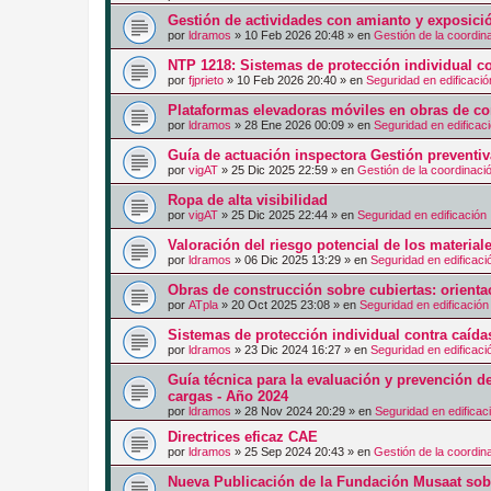
Gestión de actividades con amianto y exposici
por
ldramos
»
10 Feb 2026 20:48
» en
Gestión de la coordin
NTP 1218: Sistemas de protección individual co
por
fjprieto
»
10 Feb 2026 20:40
» en
Seguridad en edificació
Plataformas elevadoras móviles en obras de co
por
ldramos
»
28 Ene 2026 00:09
» en
Seguridad en edificac
Guía de actuación inspectora Gestión preventi
por
vigAT
»
25 Dic 2025 22:59
» en
Gestión de la coordinaci
Ropa de alta visibilidad
por
vigAT
»
25 Dic 2025 22:44
» en
Seguridad en edificación
Valoración del riesgo potencial de los materia
por
ldramos
»
06 Dic 2025 13:29
» en
Seguridad en edificaci
Obras de construcción sobre cubiertas: orienta
por
ATpla
»
20 Oct 2025 23:08
» en
Seguridad en edificación
Sistemas de protección individual contra caíd
por
ldramos
»
23 Dic 2024 16:27
» en
Seguridad en edificaci
Guía técnica para la evaluación y prevención d
cargas - Año 2024
por
ldramos
»
28 Nov 2024 20:29
» en
Seguridad en edificac
Directrices eficaz CAE
por
ldramos
»
25 Sep 2024 20:43
» en
Gestión de la coordin
Nueva Publicación de la Fundación Musaat sobr