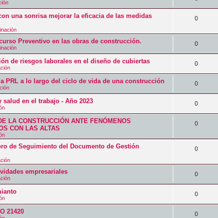
t
ción
u
s
s
s
e
a
on una sonrisa mejorar la eficacia de las medidas
e
p
R
0
t
s
s
s
u
inación
e
a
p
o Preventivo en las obras de construcción.
t
e
s
R
0
s
inación
u
a
s
p
e
ión de riesgos laborales en el diseño de cubiertas
e
R
0
s
t
ación
u
s
s
e
a
a PRL a lo largo del ciclo de vida de una construcción
e
p
R
0
t
ción
s
s
s
u
e
a
 salud en el trabajo - Año 2023
p
R
0
t
e
ión
s
s
u
e
a
s
DE LA CONSTRUCCIÓN ANTE FENÓMENOS
p
R
0
e
S CON LAS ALTAS
s
s
t
u
ión
e
s
p
a
 de Seguimiento del Documento de Gestión
e
s
R
0
t
u
s
s
ación
p
e
a
e
tividades empresariales
t
u
s
R
0
s
ación
s
a
e
p
e
ianto
t
R
0
s
ión
s
u
s
a
e
SO 21420
t
e
p
R
0
s