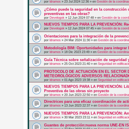
por
ldramos
»
23 Jul 2024 12:36
» en
Gestión de la coordina
¿Cómo puede la seguridad en la construcción c
preventivas en las obras?
por
Develogok
»
12 Jun 2024 07:48
» en
Gestión de la coord
NUEVOS TIEMPOS PARA LA PREVENCIÓN: Recurs
por
Develogok
»
12 Jun 2024 07:45
» en
Gestión de la coord
Orientaciones para la integración de la prevenc
por
ldramos
»
24 Mar 2024 11:30
» en
Gestión de la coordin
Metodología BIM: Oportunidades para integrar l
por
ldramos
»
18 Dic 2023 23:49
» en
Gestión de la coordina
Guía Técnica sobre señalización de seguridad y
por
ldramos
»
25 Oct 2023 21:40
» en
Seguridad en edificac
PROTOCOLO DE ACTUACIÓN EN EL SECTOR 
METEOROLÓGICOS ADVERSOS RELACIONADO
por
ldramos
»
01 Ago 2023 19:38
» en
Seguridad en edificac
NUEVOS TIEMPOS PARA LA PREVENCIÓN: Libro
Preventiva de las obras sin proyecto
por
ldramos
»
20 Jun 2023 22:50
» en
Gestión de la coordin
Directrices para una eficaz coordinación de ac
por
ldramos
»
13 Jun 2023 22:37
» en
Gestión de la coordin
NUEVOS TIEMPOS PARA LA PREVENCIÓN: Am
por
ldramos
»
30 Mar 2023 23:11
» en
Seguridad en edificac
Guantes de protección:nueva norma UNE-EN I