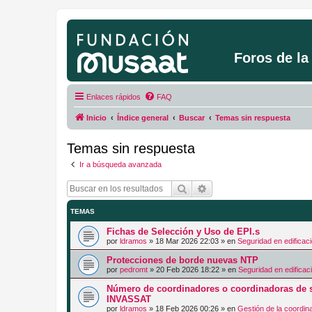
Foros de l
Enlaces rápidos
FAQ
Inicio
Índice general
Buscar
Temas sin respuesta
Temas sin respuesta
Ir a búsqueda avanzada
Buscar
Búsqueda avanzada
TEMAS
Fichas de Selección y Uso de EPI.s
por
ldramos
»
18 Mar 2026 22:03
» en
Seguridad en edificac
Protecciones de borde nuevas NTP
por
pedromt
»
20 Feb 2026 18:22
» en
Seguridad en edificac
Número de coordinadores o coordinadoras de s
INVASSAT
por
ldramos
»
18 Feb 2026 00:26
» en
Gestión de la coordin