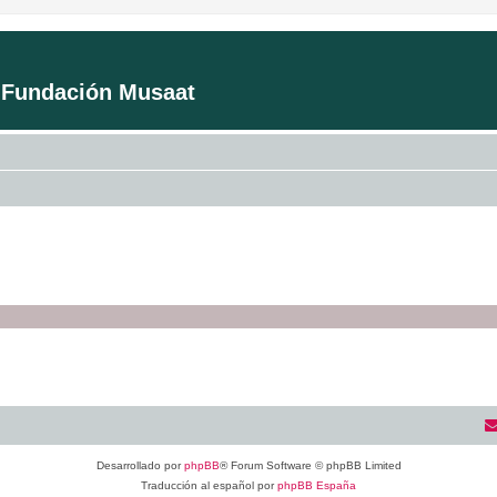
a Fundación Musaat
Desarrollado por
phpBB
® Forum Software © phpBB Limited
Traducción al español por
phpBB España