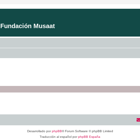
a Fundación Musaat
Desarrollado por
phpBB
® Forum Software © phpBB Limited
Traducción al español por
phpBB España