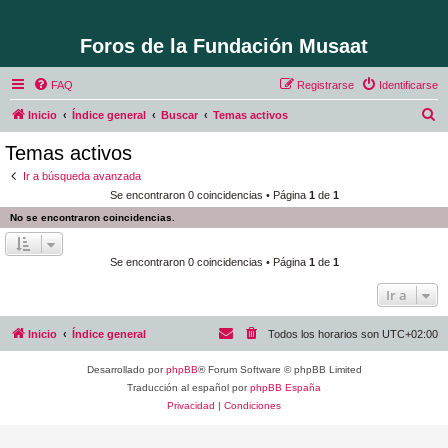
Foros de la Fundación Musaat
FAQ
Registrarse
Identificarse
B
Inicio
Índice general
Buscar
Temas activos
u
Temas activos
s
Ir a búsqueda avanzada
c
Se encontraron 0 coincidencias • Página
1
de
1
a
No se encontraron coincidencias.
r
Se encontraron 0 coincidencias • Página
1
de
1
Ir a
Inicio
Índice general
Todos los horarios son
UTC+02:00
Desarrollado por
phpBB
® Forum Software © phpBB Limited
Traducción al español por
phpBB España
Privacidad
|
Condiciones