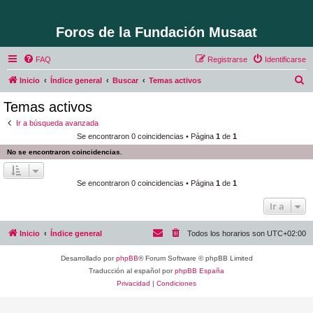
Foros de la Fundación Musaat
FAQ
Registrarse
Identificarse
B
Inicio
Índice general
Buscar
Temas activos
u
Temas activos
s
Ir a búsqueda avanzada
c
Se encontraron 0 coincidencias • Página
1
de
1
a
No se encontraron coincidencias.
r
Se encontraron 0 coincidencias • Página
1
de
1
Ir a
Inicio
Índice general
Todos los horarios son
UTC+02:00
Desarrollado por
phpBB
® Forum Software © phpBB Limited
Traducción al español por
phpBB España
Privacidad
|
Condiciones