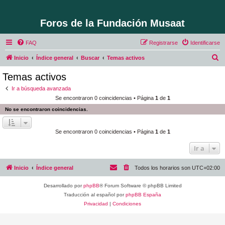
Foros de la Fundación Musaat
FAQ
Registrarse
Identificarse
B
Inicio
Índice general
Buscar
Temas activos
u
Temas activos
s
Ir a búsqueda avanzada
c
Se encontraron 0 coincidencias • Página
1
de
1
a
No se encontraron coincidencias.
r
Se encontraron 0 coincidencias • Página
1
de
1
Ir a
Inicio
Índice general
Todos los horarios son
UTC+02:00
Desarrollado por
phpBB
® Forum Software © phpBB Limited
Traducción al español por
phpBB España
Privacidad
|
Condiciones