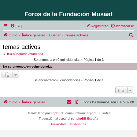
Foros de la Fundación Musaat
FAQ
Registrarse
Identificarse
B
Inicio
Índice general
Buscar
Temas activos
u
Temas activos
s
Ir a búsqueda avanzada
c
Se encontraron 0 coincidencias • Página
1
de
1
a
No se encontraron coincidencias.
r
Se encontraron 0 coincidencias • Página
1
de
1
Ir a
Inicio
Índice general
Todos los horarios son
UTC+02:00
Desarrollado por
phpBB
® Forum Software © phpBB Limited
Traducción al español por
phpBB España
Privacidad
|
Condiciones