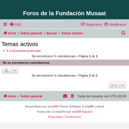
Foros de la Fundación Musaat
FAQ
Registrarse
Identificarse
B
Inicio
Índice general
Buscar
Temas activos
u
Temas activos
s
Ir a búsqueda avanzada
c
Se encontraron 0 coincidencias • Página
1
de
1
a
No se encontraron coincidencias.
r
Se encontraron 0 coincidencias • Página
1
de
1
Ir a
Inicio
Índice general
Todos los horarios son
UTC+02:00
Desarrollado por
phpBB
® Forum Software © phpBB Limited
Traducción al español por
phpBB España
Privacidad
|
Condiciones