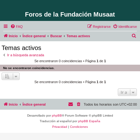
Foros de la Fundación Musaat
FAQ
Registrarse
Identificarse
B
Inicio
Índice general
Buscar
Temas activos
u
Temas activos
s
Ir a búsqueda avanzada
c
Se encontraron 0 coincidencias • Página
1
de
1
a
No se encontraron coincidencias.
r
Se encontraron 0 coincidencias • Página
1
de
1
Ir a
Inicio
Índice general
Todos los horarios son
UTC+02:00
Desarrollado por
phpBB
® Forum Software © phpBB Limited
Traducción al español por
phpBB España
Privacidad
|
Condiciones