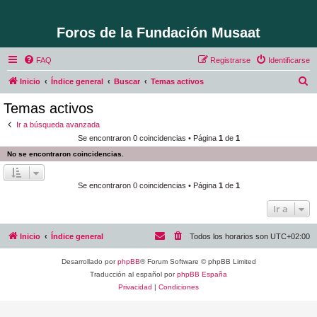
Foros de la Fundación Musaat
FAQ
Registrarse
Identificarse
B
Inicio
Índice general
Buscar
Temas activos
u
Temas activos
s
Ir a búsqueda avanzada
c
Se encontraron 0 coincidencias • Página
1
de
1
a
No se encontraron coincidencias.
r
Se encontraron 0 coincidencias • Página
1
de
1
Ir a
Inicio
Índice general
Todos los horarios son
UTC+02:00
Desarrollado por
phpBB
® Forum Software © phpBB Limited
Traducción al español por
phpBB España
Privacidad
|
Condiciones