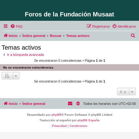
Foros de la Fundación Musaat
FAQ
Registrarse
Identificarse
B
Inicio
Índice general
Buscar
Temas activos
u
Temas activos
s
Ir a búsqueda avanzada
c
Se encontraron 0 coincidencias • Página
1
de
1
a
No se encontraron coincidencias.
r
Se encontraron 0 coincidencias • Página
1
de
1
Ir a
Inicio
Índice general
Todos los horarios son
UTC+02:00
Desarrollado por
phpBB
® Forum Software © phpBB Limited
Traducción al español por
phpBB España
Privacidad
|
Condiciones