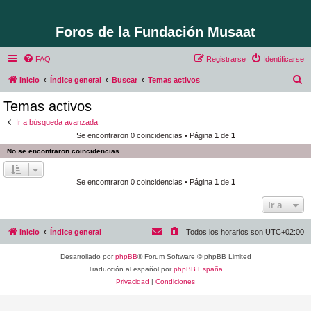
Foros de la Fundación Musaat
FAQ
Registrarse
Identificarse
B
Inicio
Índice general
Buscar
Temas activos
u
Temas activos
s
Ir a búsqueda avanzada
c
Se encontraron 0 coincidencias • Página
1
de
1
a
No se encontraron coincidencias.
r
Se encontraron 0 coincidencias • Página
1
de
1
Ir a
Inicio
Índice general
Todos los horarios son
UTC+02:00
Desarrollado por
phpBB
® Forum Software © phpBB Limited
Traducción al español por
phpBB España
Privacidad
|
Condiciones