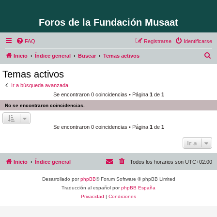
Foros de la Fundación Musaat
FAQ
Registrarse
Identificarse
B
Inicio
Índice general
Buscar
Temas activos
u
Temas activos
s
Ir a búsqueda avanzada
c
Se encontraron 0 coincidencias • Página
1
de
1
a
No se encontraron coincidencias.
r
Se encontraron 0 coincidencias • Página
1
de
1
Ir a
Inicio
Índice general
Todos los horarios son
UTC+02:00
Desarrollado por
phpBB
® Forum Software © phpBB Limited
Traducción al español por
phpBB España
Privacidad
|
Condiciones