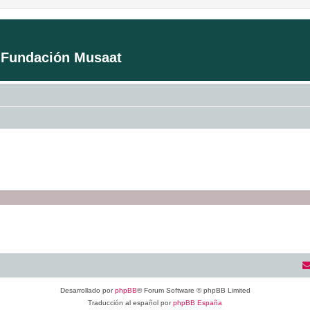
a Fundación Musaat
Desarrollado por
phpBB
® Forum Software © phpBB Limited
Traducción al español por
phpBB España