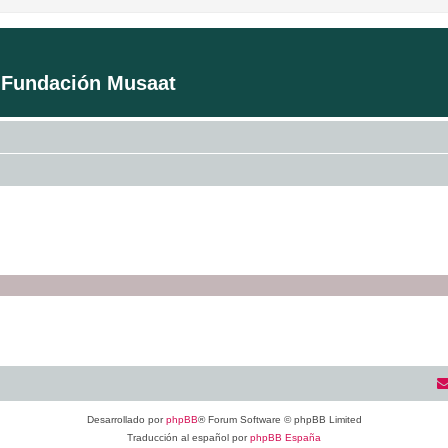
a Fundación Musaat
Desarrollado por
phpBB
® Forum Software © phpBB Limited
Traducción al español por
phpBB España