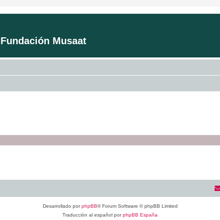
a Fundación Musaat
Desarrollado por
phpBB
® Forum Software © phpBB Limited
Traducción al español por
phpBB España