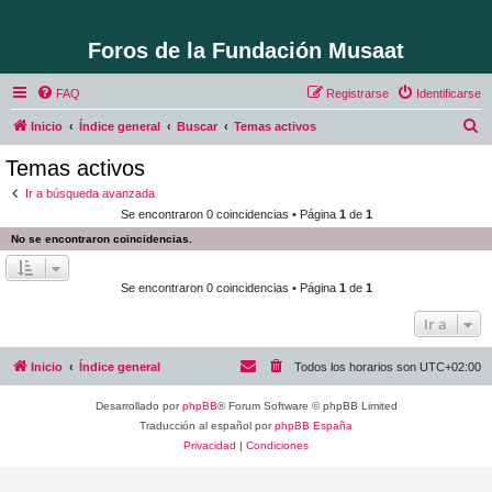
Foros de la Fundación Musaat
FAQ
Registrarse
Identificarse
B
Inicio
Índice general
Buscar
Temas activos
u
Temas activos
s
Ir a búsqueda avanzada
c
Se encontraron 0 coincidencias • Página
1
de
1
a
No se encontraron coincidencias.
r
Se encontraron 0 coincidencias • Página
1
de
1
Ir a
Inicio
Índice general
Todos los horarios son
UTC+02:00
Desarrollado por
phpBB
® Forum Software © phpBB Limited
Traducción al español por
phpBB España
Privacidad
|
Condiciones