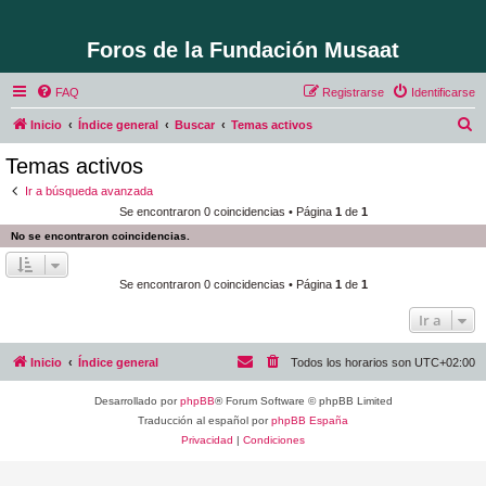
Foros de la Fundación Musaat
FAQ
Registrarse
Identificarse
B
Inicio
Índice general
Buscar
Temas activos
u
Temas activos
s
Ir a búsqueda avanzada
c
Se encontraron 0 coincidencias • Página
1
de
1
a
No se encontraron coincidencias.
r
Se encontraron 0 coincidencias • Página
1
de
1
Ir a
Inicio
Índice general
Todos los horarios son
UTC+02:00
Desarrollado por
phpBB
® Forum Software © phpBB Limited
Traducción al español por
phpBB España
Privacidad
|
Condiciones