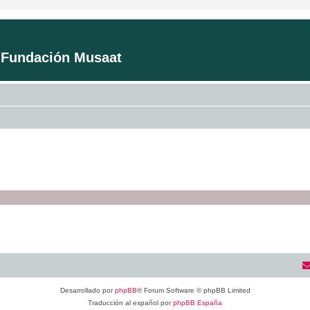
a Fundación Musaat
Desarrollado por
phpBB
® Forum Software © phpBB Limited
Traducción al español por
phpBB España