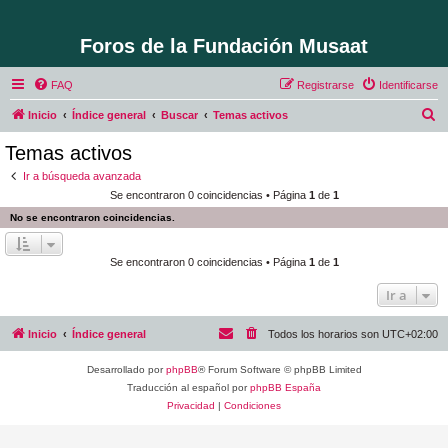
Foros de la Fundación Musaat
FAQ
Registrarse
Identificarse
B
Inicio
Índice general
Buscar
Temas activos
u
Temas activos
s
Ir a búsqueda avanzada
c
Se encontraron 0 coincidencias • Página
1
de
1
a
No se encontraron coincidencias.
r
Se encontraron 0 coincidencias • Página
1
de
1
Ir a
Inicio
Índice general
Todos los horarios son
UTC+02:00
Desarrollado por
phpBB
® Forum Software © phpBB Limited
Traducción al español por
phpBB España
Privacidad
|
Condiciones